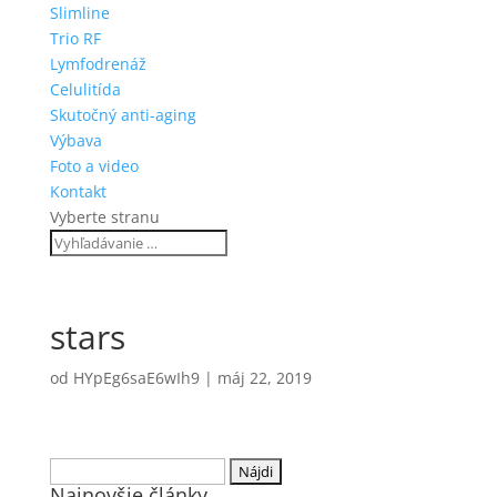
Slimline
Trio RF
Lymfodrenáž
Celulitída
Skutočný anti-aging
Výbava
Foto a video
Kontakt
Vyberte stranu
stars
od
HYpEg6saE6wIh9
|
máj 22, 2019
Hľadať:
Najnovšie články