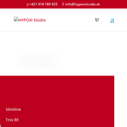
+421 918 180 925
info@hypoxistudio.sk
Slimline
Slimline
Trio RF