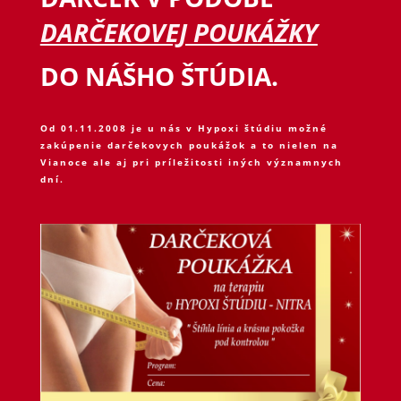
DARČEKOVEJ POUKÁŽKY
DO NÁŠHO ŠTÚDIA.
Od 01.11.2008 je u nás v Hypoxi štúdiu možné
zakúpenie darčekovych poukážok a to nielen na
Vianoce ale aj pri príležitosti iných významnych
dní.