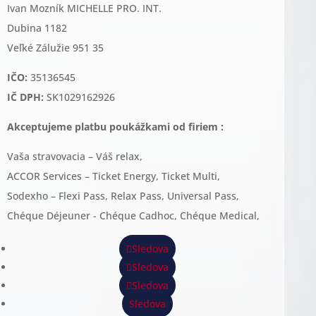
Ivan Mozník MICHELLE PRO. INT.
Dubina 1182
Veľké Zálužie 951 35
IČO:
35136545
IČ DPH:
SK1029162926
Akceptujeme platbu poukážkami od firiem :
Vaša stravovacia – Váš relax,
ACCOR Services – Ticket Energy, Ticket Multi,
Sodexho – Flexi Pass, Relax Pass, Universal Pass,
Chéque Déjeuner - Chéque Cadhoc, Chéque Medical,
Sledova
Sledova
Sledova
Sledova