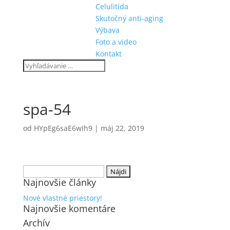
Celulitída
Skutočný anti-aging
Výbava
Foto a video
Kontakt
spa-54
od
HYpEg6saE6wIh9
|
máj 22, 2019
Hľadať:
Najnovšie články
Nové vlastné priestory!
Najnovšie komentáre
Archív