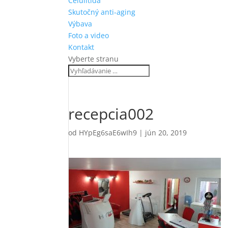
Celulitída
Skutočný anti-aging
Výbava
Foto a video
Kontakt
Vyberte stranu
recepcia002
od
HYpEg6saE6wIh9
|
jún 20, 2019