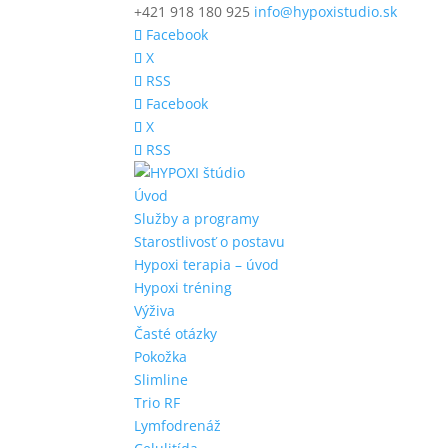
+421 918 180 925
info@hypoxistudio.sk
Facebook
X
RSS
Facebook
X
RSS
Úvod
Služby a programy
Starostlivosť o postavu
Hypoxi terapia – úvod
Hypoxi tréning
Výživa
Časté otázky
Pokožka
Slimline
Trio RF
Lymfodrenáž