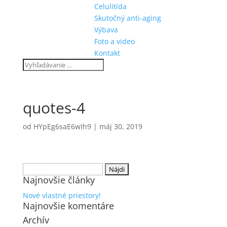
Celulitída
Skutočný anti-aging
Výbava
Foto a video
Kontakt
quotes-4
od
HYpEg6saE6wIh9
|
máj 30, 2019
Hľadať:
Najnovšie články
Nové vlastné priestory!
Najnovšie komentáre
Archív