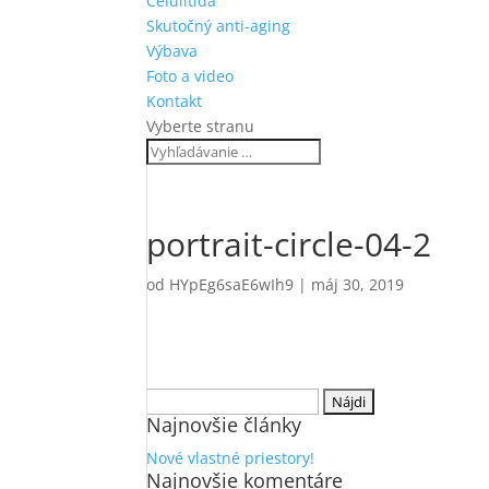
Celulitída
Skutočný anti-aging
Výbava
Foto a video
Kontakt
Vyberte stranu
portrait-circle-04-2
od
HYpEg6saE6wIh9
|
máj 30, 2019
Hľadať:
Najnovšie články
Nové vlastné priestory!
Najnovšie komentáre