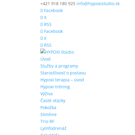
+421 918 180 925
info@hypoxistudio.sk
Facebook
X
RSS
Facebook
X
RSS
Úvod
Služby a programy
Starostlivosť o postavu
Hypoxi terapia – úvod
Hypoxi tréning
Výživa
Časté otázky
Pokožka
Slimline
Trio RF
Lymfodrenáž