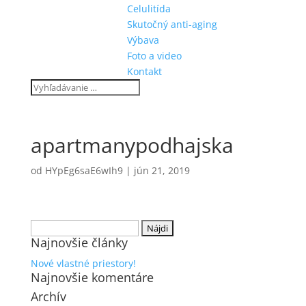
Celulitída
Skutočný anti-aging
Výbava
Foto a video
Kontakt
apartmanypodhajska
od
HYpEg6saE6wIh9
|
jún 21, 2019
Hľadať:
Najnovšie články
Nové vlastné priestory!
Najnovšie komentáre
Archív