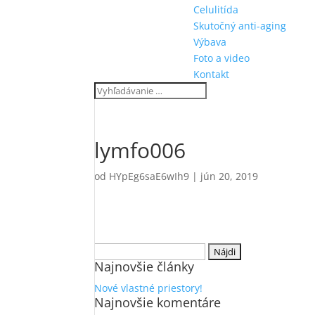
Celulitída
Skutočný anti-aging
Výbava
Foto a video
Kontakt
lymfo006
od
HYpEg6saE6wIh9
|
jún 20, 2019
Hľadať:
Najnovšie články
Nové vlastné priestory!
Najnovšie komentáre