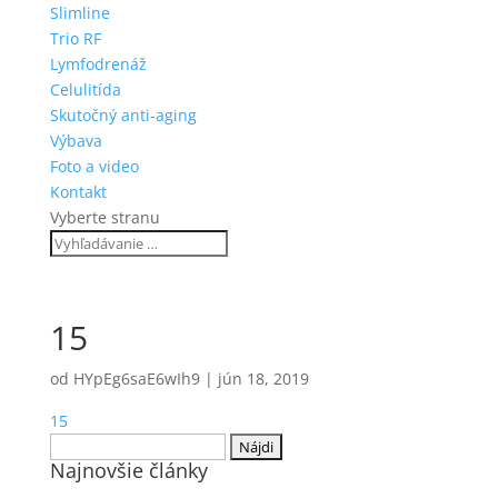
Slimline
Trio RF
Lymfodrenáž
Celulitída
Skutočný anti-aging
Výbava
Foto a video
Kontakt
Vyberte stranu
15
od
HYpEg6saE6wIh9
|
jún 18, 2019
15
Hľadať:
Najnovšie články